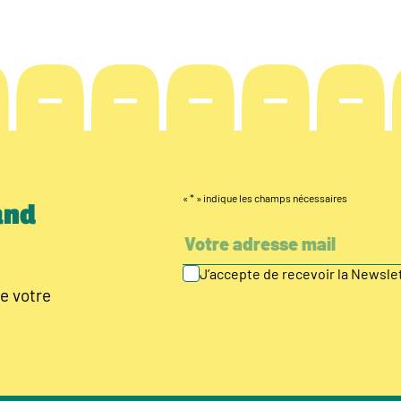
«
*
» indique les champs nécessaires
and
J’accepte de recevoir la Newsl
e votre