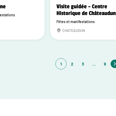
one
Visite guidée – Centre
Historique de Châteaudun
festations
Fêtes et manifestations
CHATEAUDUN
1
2
3
…
9