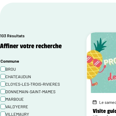
103 Résultats
Affiner votre recherche
Commune
BROU
CHATEAUDUN
CLOYES-LES-TROIS-RIVIERES
DONNEMAIN-SAINT-MAMES
MARBOUE
Le samedi
VALD'YERRE
Visite gui
VILLEMAURY