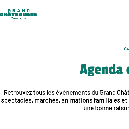
Aller
au
contenu
Ac
Agenda 
Retrouvez tous les événements du Grand Châte
spectacles, marchés, animations familiales et r
une bonne raison 