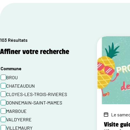
103 Résultats
Affiner votre recherche
Commune
BROU
CHATEAUDUN
CLOYES-LES-TROIS-RIVIERES
DONNEMAIN-SAINT-MAMES
MARBOUE
Le samedi
VALD'YERRE
Visite gui
VILLEMAURY