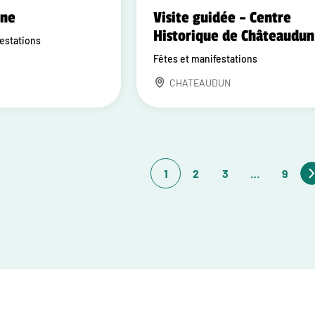
one
Visite guidée – Centre
Historique de Châteaudun
festations
Fêtes et manifestations
CHATEAUDUN
1
2
3
…
9