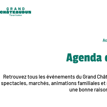
Aller
au
contenu
Ac
Agenda 
Retrouvez tous les événements du Grand Châte
spectacles, marchés, animations familiales et r
une bonne raison 