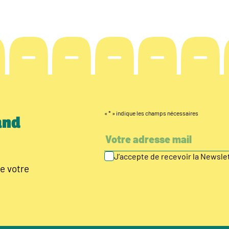
«
*
» indique les champs nécessaires
and
J’accepte de recevoir la Newsl
e votre