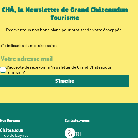
CHÂ, la Newsletter de Grand Châteaudun
Tourisme
Recevez tous nos bons plans pour profiter de votre échappée !
«
*
» indique les champs nécessaires
J’accepte de recevoir la Newsletter de Grand Châteaudun
Tourisme
*
Nos Bureaux
Contactez-nous
Châteaudun
Tél.
1 rue de Luynes