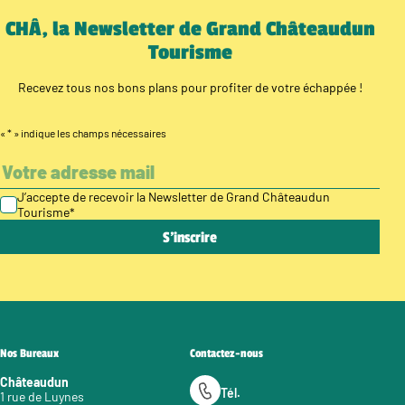
CHÂ, la Newsletter de Grand Châteaudun
Tourisme
Recevez tous nos bons plans pour profiter de votre échappée !
«
*
» indique les champs nécessaires
J’accepte de recevoir la Newsletter de Grand Châteaudun
Tourisme
*
Nos Bureaux
Contactez-nous
Châteaudun
Tél.
1 rue de Luynes