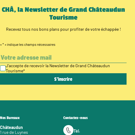
CHÂ, la Newsletter de Grand Châteaudun
Tourisme
Recevez tous nos bons plans pour profiter de votre échappée !
«
*
» indique les champs nécessaires
J’accepte de recevoir la Newsletter de Grand Châteaudun
Tourisme
*
Nos Bureaux
Contactez-nous
Châteaudun
Tél.
1 rue de Luynes