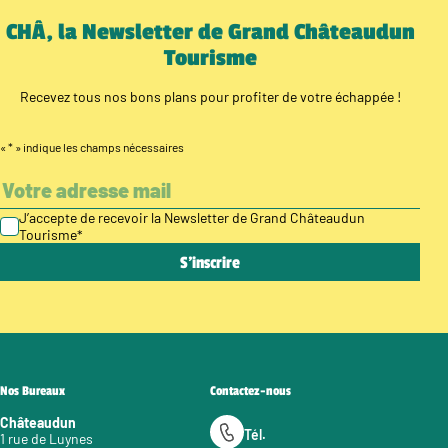
CHÂ, la Newsletter de Grand Châteaudun
Tourisme
Recevez tous nos bons plans pour profiter de votre échappée !
«
*
» indique les champs nécessaires
J’accepte de recevoir la Newsletter de Grand Châteaudun
Tourisme
*
Nos Bureaux
Contactez-nous
Châteaudun
Tél.
1 rue de Luynes