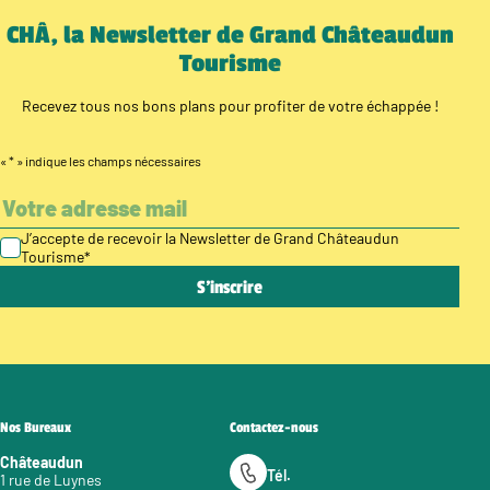
CHÂ, la Newsletter de Grand Châteaudun
Tourisme
Recevez tous nos bons plans pour profiter de votre échappée !
«
*
» indique les champs nécessaires
J’accepte de recevoir la Newsletter de Grand Châteaudun
Tourisme
*
Nos Bureaux
Contactez-nous
Châteaudun
Tél.
1 rue de Luynes