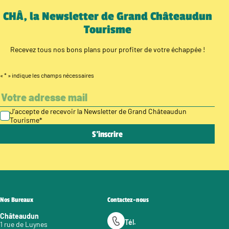
CHÂ, la Newsletter de Grand Châteaudun
Tourisme
Recevez tous nos bons plans pour profiter de votre échappée !
«
*
» indique les champs nécessaires
J’accepte de recevoir la Newsletter de Grand Châteaudun
Tourisme
*
Nos Bureaux
Contactez-nous
Châteaudun
Tél.
1 rue de Luynes