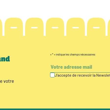
«
*
» indique les champs nécessaires
and
J’accepte de recevoir la Newsl
e votre