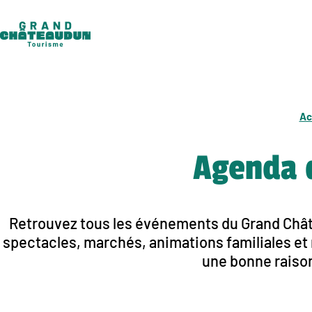
Aller
au
contenu
Ac
Agenda 
Retrouvez tous les événements du Grand Châte
spectacles, marchés, animations familiales et r
une bonne raison 