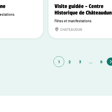
one
Visite guidée – Centre
Historique de Châteaudun
festations
Fêtes et manifestations
CHATEAUDUN
1
2
3
…
9