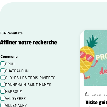
104 Résultats
Affiner votre recherche
Commune
BROU
CHATEAUDUN
CLOYES-LES-TROIS-RIVIERES
DONNEMAIN-SAINT-MAMES
MARBOUE
Le samedi
VALD'YERRE
Visite gui
VILLEMAURY