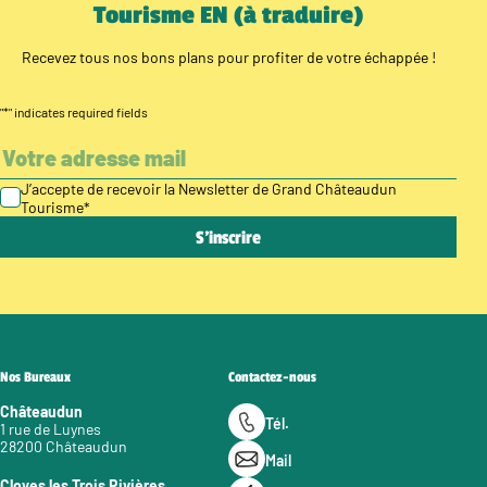
Tourisme EN (à traduire)
Recevez tous nos bons plans pour profiter de votre échappée !
"
*
" indicates required fields
J’accepte de recevoir la Newsletter de Grand Châteaudun
Tourisme
*
Nos Bureaux
Contactez-nous
Châteaudun
Tél.
1 rue de Luynes
28200 Châteaudun
Mail
Cloyes les Trois Rivières