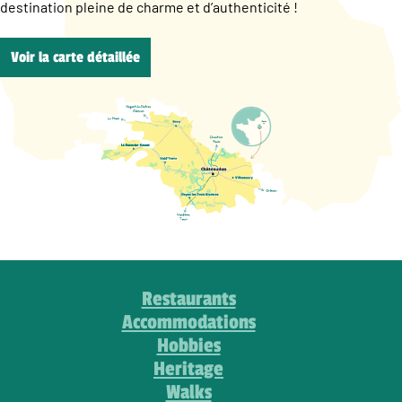
destination pleine de charme et d’authenticité !
Voir la carte détaillée
Restaurants
Accommodations
Hobbies
Heritage
Walks