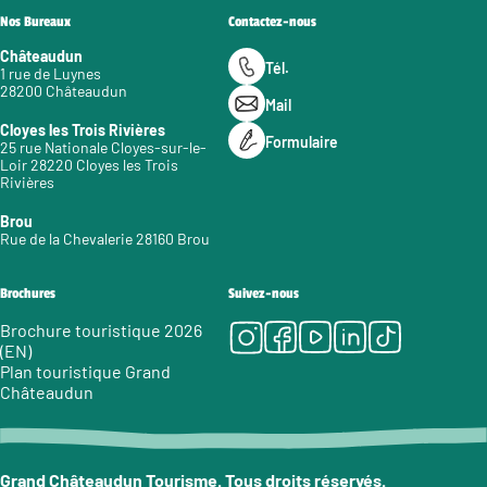
Nos Bureaux
Contactez-nous
Châteaudun
Tél.
1 rue de Luynes
28200 Châteaudun
Mail
Cloyes les Trois Rivières
Formulaire
25 rue Nationale Cloyes-sur-le-
Loir 28220 Cloyes les Trois
Rivières
Brou
Rue de la Chevalerie 28160 Brou
Brochures
Suivez-nous
Instagram
Facebook
Youtube
LinkedIn
Tiktok
Brochure touristique 2026
(EN)
Plan touristique Grand
Châteaudun
Grand Châteaudun Tourisme. Tous droits réservés.