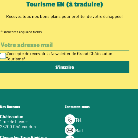
Tourisme EN (à traduire)
Recevez tous nos bons plans pour profiter de votre échappée !
"
*
" indicates required fields
J’accepte de recevoir la Newsletter de Grand Châteaudun
Tourisme
*
Nos Bureaux
Contactez-nous
Châteaudun
Tél.
1 rue de Luynes
28200 Châteaudun
Mail
Cloyes les Trois Rivières