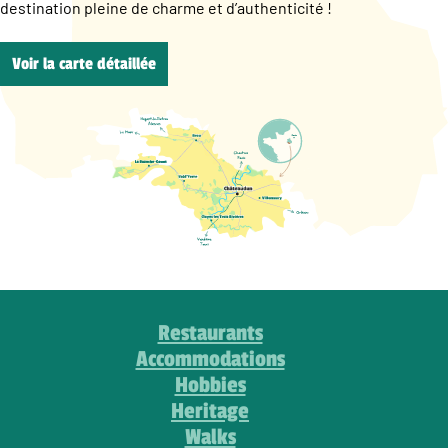
destination pleine de charme et d’authenticité !
Voir la carte détaillée
Restaurants
Accommodations
Hobbies
Heritage
Walks