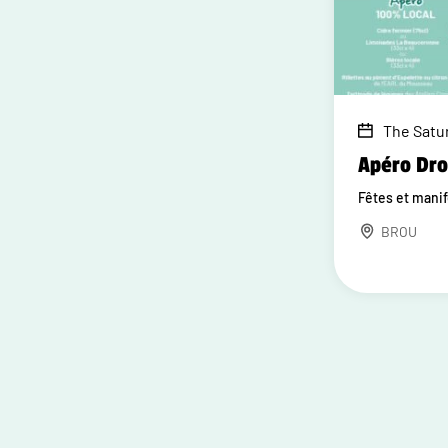
The Satur
Apéro Dr
Fêtes et mani
BROU