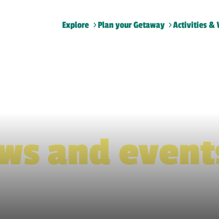
Explore
Plan your Getaway
Activities & 
Home
>
Plan
>
What S On
>
Shows and events
ws and event