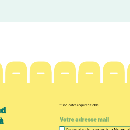
"
*
" indicates required fields
nd
à
J’accepte de recevoir la Newsl