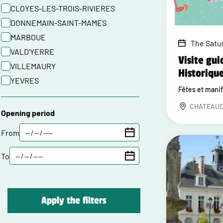
CLOYES-LES-TROIS-RIVIERES
DONNEMAIN-SAINT-MAMES
MARBOUE
The Satu
VALD'YERRE
Visite gui
VILLEMAURY
Historiqu
YEVRES
Fêtes et mani
CHATEAU
Opening period
From
To
Apply the filters