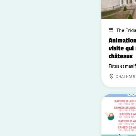
The Frida
Animation
visite qui 
châteaux
Fêtes et mani
CHATEAU