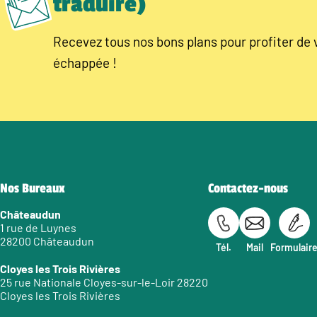
traduire)
Recevez tous nos bons plans pour profiter de 
échappée !
Nos Bureaux
Contactez-nous
Châteaudun
1 rue de Luynes
28200 Châteaudun
Tél.
Mail
Formulair
Cloyes les Trois Rivières
25 rue Nationale Cloyes-sur-le-Loir 28220
Cloyes les Trois Rivières