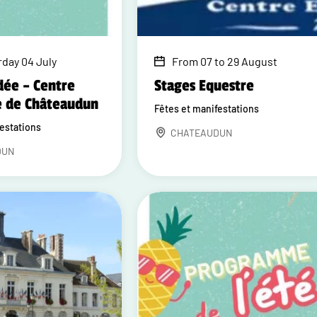
rday 04 July
From 07 to 29 August
dée – Centre
Stages Equestre
e de Châteaudun
Fêtes et manifestations
festations
CHATEAUDUN
DUN