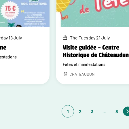
day 18 July
The Tuesday 21 July
one
Visite guidée – Centre
Historique de Châteaudun
festations
Fêtes et manifestations
CHATEAUDUN
1
2
3
…
8