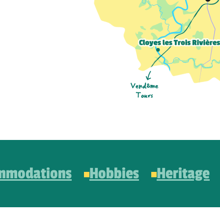
mmodations
Hobbies
Heritage