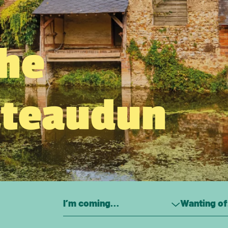
the
âteaudun