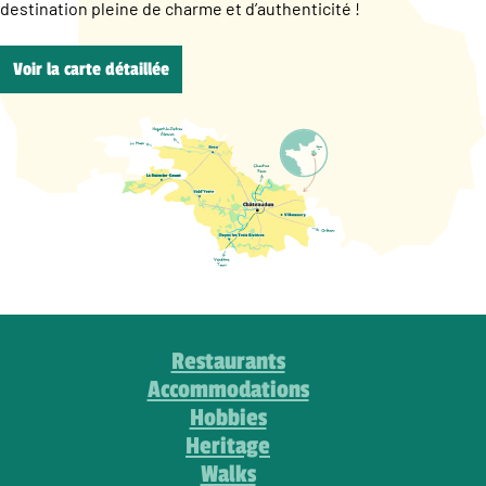
destination pleine de charme et d’authenticité !
Voir la carte détaillée
Restaurants
Accommodations
Hobbies
Heritage
Walks