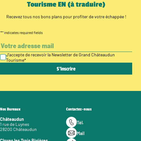
Tourisme EN (à traduire)
Recevez tous nos bons plans pour profiter de votre échappée !
"
*
" indicates required fields
J’accepte de recevoir la Newsletter de Grand Châteaudun
Tourisme
*
Nos Bureaux
Contactez-nous
Châteaudun
Tél.
1 rue de Luynes
28200 Châteaudun
Mail
Cloyes les Trois Rivières