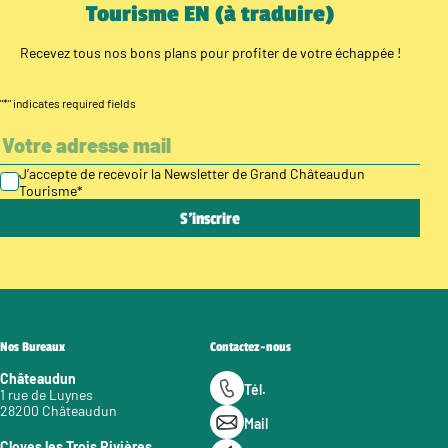
Tourisme EN (à traduire)
Recevez tous nos bons plans pour profiter de votre échappée !
"
*
" indicates required fields
J’accepte de recevoir la Newsletter de Grand Châteaudun
Tourisme
*
Nos Bureaux
Contactez-nous
Châteaudun
Tél.
1 rue de Luynes
28200 Châteaudun
Mail
Cloyes les Trois Rivières