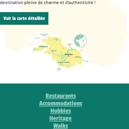
destination pleine de charme et d’authenticité !
Voir la carte détaillée
Restaurants
Accommodations
Hobbies
Heritage
Walks