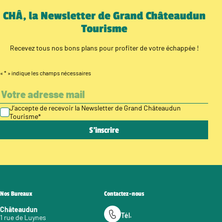
CHÂ, la Newsletter de Grand Châteaudun
Tourisme
Recevez tous nos bons plans pour profiter de votre échappée !
«
*
» indique les champs nécessaires
J’accepte de recevoir la Newsletter de Grand Châteaudun
Tourisme
*
Nos Bureaux
Contactez-nous
Châteaudun
Tél.
1 rue de Luynes