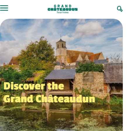
Skip
to
content
Discover the
Grand Châteaudun