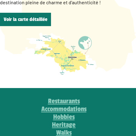
destination pleine de charme et d’authenticité !
Voir la carte détaillée
Restaurants
Accommodations
Hobbies
Heritage
Walks