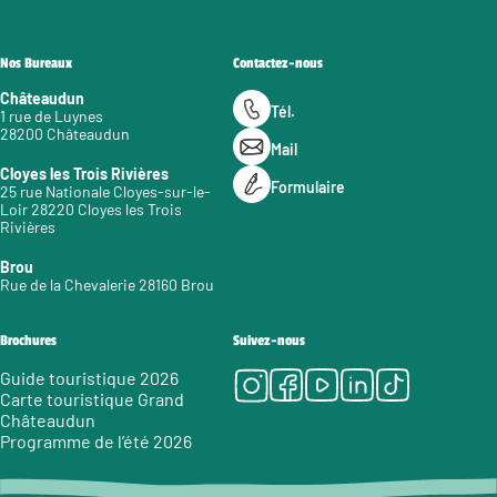
Nos Bureaux
Contactez-nous
Châteaudun
Tél.
1 rue de Luynes
28200 Châteaudun
Mail
Cloyes les Trois Rivières
Formulaire
25 rue Nationale Cloyes-sur-le-
Loir 28220 Cloyes les Trois
Rivières
Brou
Rue de la Chevalerie 28160 Brou
Brochures
Suivez-nous
Instagram
Facebook
Youtube
LinkedIn
Tiktok
Guide touristique 2026
Carte touristique Grand
Châteaudun
Programme de l’été 2026