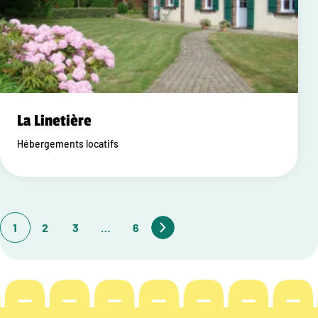
La Linetière
Hébergements locatifs
1
2
3
…
6