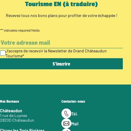
Tourisme EN (à traduire)
Recevez tous nos bons plans pour profiter de votre échappée !
"
*
" indicates required fields
J’accepte de recevoir la Newsletter de Grand Châteaudun
Tourisme
*
Nos Bureaux
Contactez-nous
Châteaudun
Tél.
1 rue de Luynes
28200 Châteaudun
Mail
Cloyes les Trois Rivières