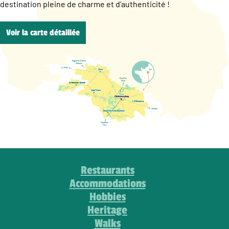
destination pleine de charme et d’authenticité !
Voir la carte détaillée
Restaurants
Accommodations
Hobbies
Heritage
Walks