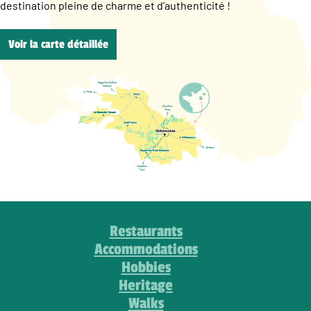
destination pleine de charme et d’authenticité !
Voir la carte détaillée
Restaurants
Accommodations
Hobbies
Heritage
Walks