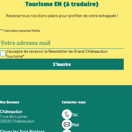
Tourisme EN (à traduire)
Recevez tous nos bons plans pour profiter de votre échappée !
"
*
" indicates required fields
J’accepte de recevoir la Newsletter de Grand Châteaudun
Tourisme
*
Nos Bureaux
Contactez-nous
Châteaudun
Tél.
1 rue de Luynes
28200 Châteaudun
Mail
Cloyes les Trois Rivières