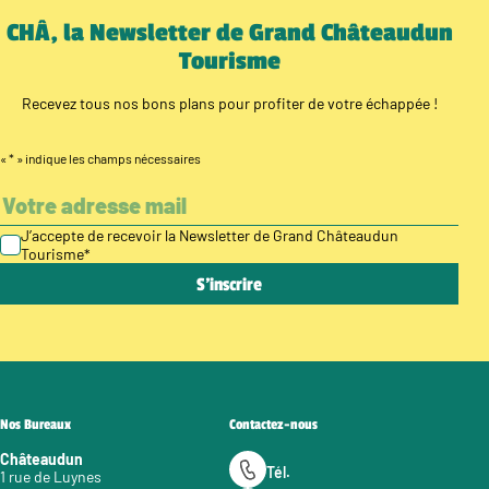
CHÂ, la Newsletter de Grand Châteaudun
Tourisme
Recevez tous nos bons plans pour profiter de votre échappée !
«
*
» indique les champs nécessaires
J’accepte de recevoir la Newsletter de Grand Châteaudun
Tourisme
*
Nos Bureaux
Contactez-nous
Châteaudun
Tél.
1 rue de Luynes