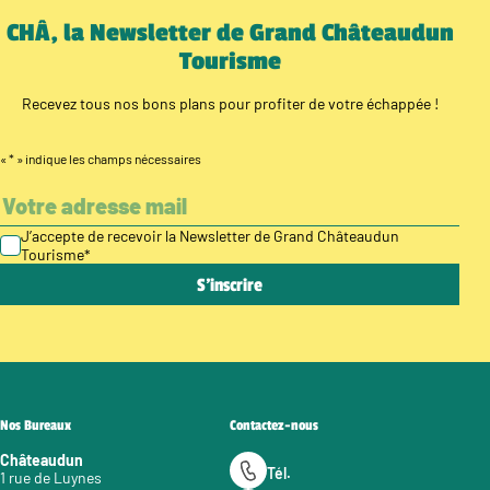
CHÂ, la Newsletter de Grand Châteaudun
Tourisme
Recevez tous nos bons plans pour profiter de votre échappée !
«
*
» indique les champs nécessaires
J’accepte de recevoir la Newsletter de Grand Châteaudun
Tourisme
*
Nos Bureaux
Contactez-nous
Châteaudun
Tél.
1 rue de Luynes