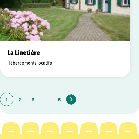
La Linetière
Hébergements locatifs
1
2
3
…
6