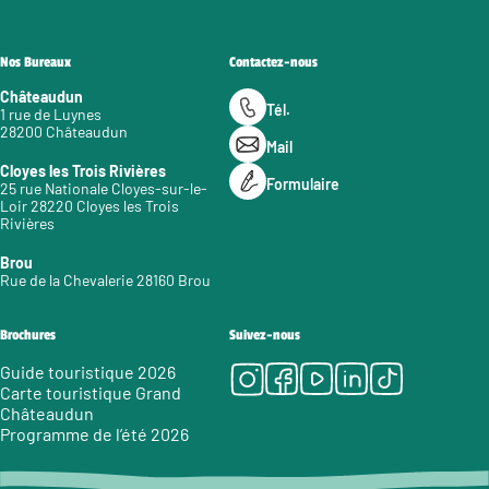
Nos Bureaux
Contactez-nous
Châteaudun
Tél.
1 rue de Luynes
28200 Châteaudun
Mail
Cloyes les Trois Rivières
Formulaire
25 rue Nationale Cloyes-sur-le-
Loir 28220 Cloyes les Trois
Rivières
Brou
Rue de la Chevalerie 28160 Brou
Brochures
Suivez-nous
Instagram
Facebook
Youtube
LinkedIn
Tiktok
Guide touristique 2026
Carte touristique Grand
Châteaudun
Programme de l’été 2026