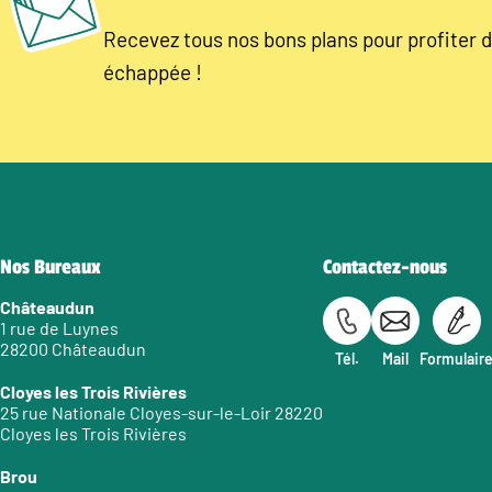
Recevez tous nos bons plans pour profiter d
échappée !
Nos Bureaux
Contactez-nous
Châteaudun
1 rue de Luynes
28200 Châteaudun
Tél.
Mail
Formulair
Cloyes les Trois Rivières
25 rue Nationale Cloyes-sur-le-Loir 28220
Cloyes les Trois Rivières
Brou