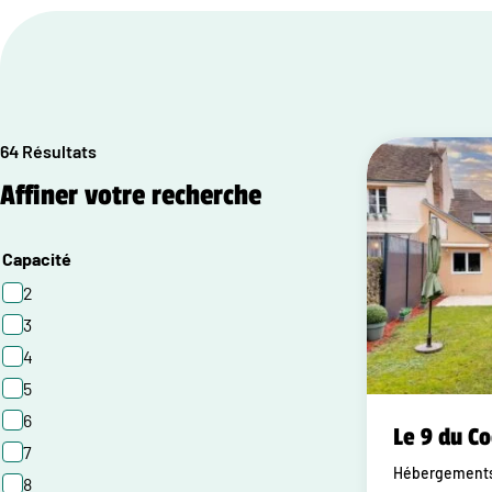
64 Résultats
Affiner votre recherche
Capacité
2
3
4
5
6
Le 9 du C
7
Hébergements 
8