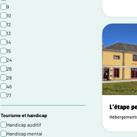
9
10
12
13
14
15
24
26
28
46
77
L'étape p
Tourisme et handicap
Hébergements 
Handicap auditif
Handicap mental