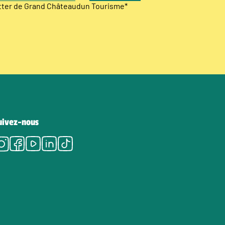
etter de Grand Châteaudun Tourisme
*
uivez-nous
Instagram
Facebook
Youtube
LinkedIn
Tiktok