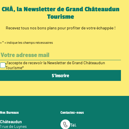
CHÂ, la Newsletter de Grand Châteaudun
Tourisme
Recevez tous nos bons plans pour profiter de votre échappée !
«
*
» indique les champs nécessaires
J’accepte de recevoir la Newsletter de Grand Châteaudun
Tourisme
*
Nos Bureaux
Contactez-nous
Châteaudun
Tél.
1 rue de Luynes