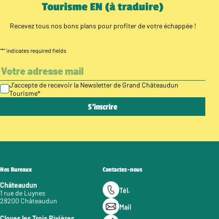
Tourisme EN (à traduire)
Recevez tous nos bons plans pour profiter de votre échappée !
"
*
" indicates required fields
J’accepte de recevoir la Newsletter de Grand Châteaudun
Tourisme
*
Nos Bureaux
Contactez-nous
Châteaudun
Tél.
1 rue de Luynes
28200 Châteaudun
Mail
Cloyes les Trois Rivières