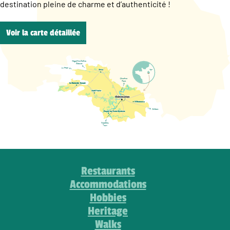
destination pleine de charme et d’authenticité !
Voir la carte détaillée
Restaurants
Accommodations
Hobbies
Heritage
Walks