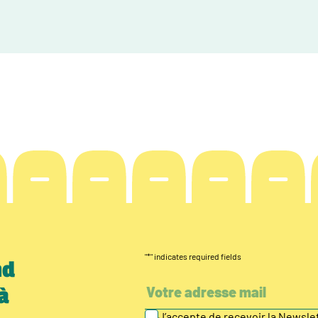
"
*
" indicates required fields
nd
à
J’accepte de recevoir la Newsl