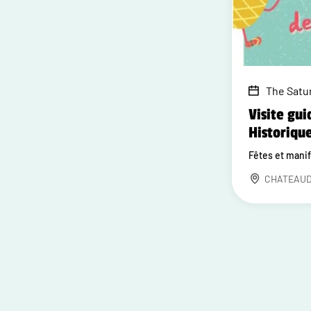
The Satur
Visite gui
Historiqu
Fêtes et mani
CHATEAU