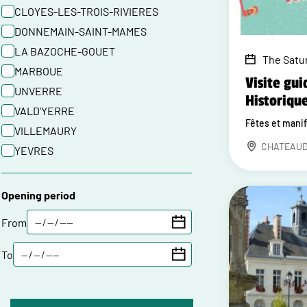
CLOYES-LES-TROIS-RIVIERES
DONNEMAIN-SAINT-MAMES
LA BAZOCHE-GOUET
The Satu
MARBOUE
Visite gui
UNVERRE
Historiqu
VALD'YERRE
Fêtes et mani
VILLEMAURY
CHATEAU
YEVRES
Opening period
From
To