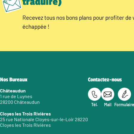
traduire)
Recevez tous nos bons plans pour profiter de 
échappée !
Nos Bureaux
Contactez-nous
Châteaudun
1 rue de Luynes
28200 Châteaudun
Tél.
Mail
Formulair
Cloyes les Trois Rivières
25 rue Nationale Cloyes-sur-le-Loir 28220
Cloyes les Trois Rivières