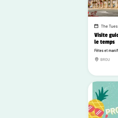
The Tues
Visite gui
le temps
Fêtes et mani
BROU