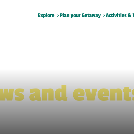
Explore
Plan your Getaway
Activities & 
Home
>
Plan
>
What S On
>
Shows and events
ws and event