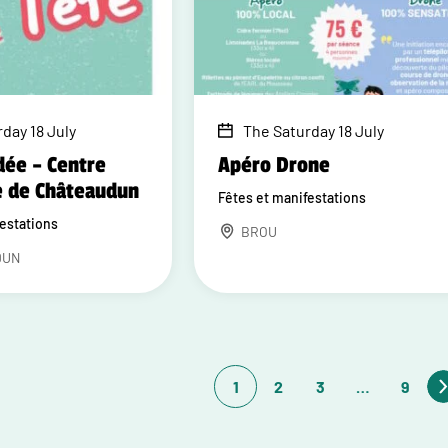
day 18 July
The Saturday 18 July
dée – Centre
Apéro Drone
e de Châteaudun
Fêtes et manifestations
festations
BROU
DUN
1
2
3
…
9