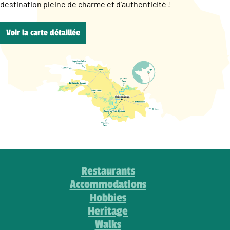
destination pleine de charme et d’authenticité !
Voir la carte détaillée
Restaurants
Accommodations
Hobbies
Heritage
Walks