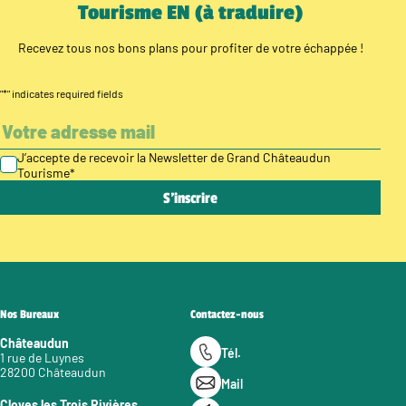
Tourisme EN (à traduire)
Recevez tous nos bons plans pour profiter de votre échappée !
"
*
" indicates required fields
J’accepte de recevoir la Newsletter de Grand Châteaudun
Tourisme
*
Nos Bureaux
Contactez-nous
Châteaudun
Tél.
1 rue de Luynes
28200 Châteaudun
Mail
Cloyes les Trois Rivières