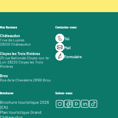
Nos Bureaux
Contactez-nous
Châteaudun
Tél.
1 rue de Luynes
28200 Châteaudun
Mail
Cloyes les Trois Rivières
Formulaire
25 rue Nationale Cloyes-sur-le-
Loir 28220 Cloyes les Trois
Rivières
Brou
Rue de la Chevalerie 28160 Brou
Brochures
Suivez-nous
Instagram
Facebook
Youtube
LinkedIn
Tiktok
Brochure touristique 2026
(EN)
Plan touristique Grand
Châteaudun