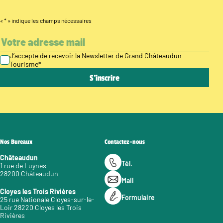
«
*
» indique les champs nécessaires
J’accepte de recevoir la Newsletter de Grand Châteaudun
Tourisme
*
Nos Bureaux
Contactez-nous
Châteaudun
Tél.
1 rue de Luynes
28200 Châteaudun
Mail
Cloyes les Trois Rivières
Formulaire
25 rue Nationale Cloyes-sur-le-
Loir 28220 Cloyes les Trois
Rivières