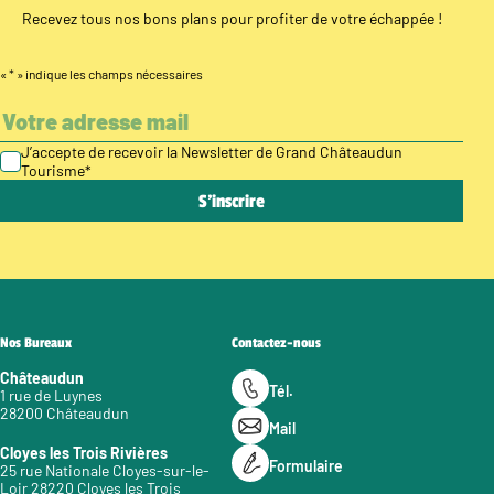
Recevez tous nos bons plans pour profiter de votre échappée !
«
*
» indique les champs nécessaires
J’accepte de recevoir la Newsletter de Grand Châteaudun
Tourisme
*
Nos Bureaux
Contactez-nous
Châteaudun
Tél.
1 rue de Luynes
28200 Châteaudun
Mail
Cloyes les Trois Rivières
Formulaire
25 rue Nationale Cloyes-sur-le-
Loir 28220 Cloyes les Trois