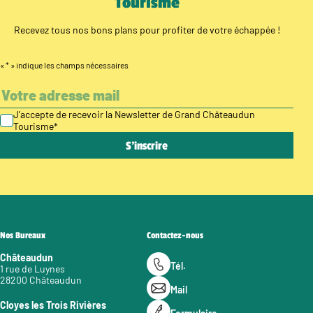
Tourisme
Recevez tous nos bons plans pour profiter de votre échappée !
«
*
» indique les champs nécessaires
J’accepte de recevoir la Newsletter de Grand Châteaudun
Tourisme
*
Nos Bureaux
Contactez-nous
Châteaudun
Tél.
1 rue de Luynes
28200 Châteaudun
Mail
Cloyes les Trois Rivières