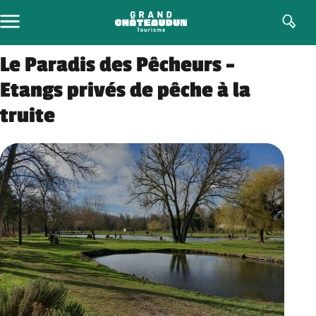
Aller
au
contenu
Le Paradis des Pêcheurs –
Etangs privés de pêche à la
truite