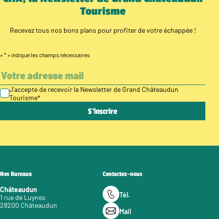
Tourisme
Recevez tous nos bons plans pour profiter de votre échappée !
«
*
» indique les champs nécessaires
J’accepte de recevoir la Newsletter de Grand Châteaudun
Tourisme
*
Nos Bureaux
Contactez-nous
Châteaudun
Tél.
1 rue de Luynes
28200 Châteaudun
Mail