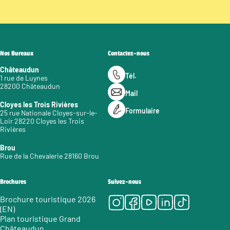
Nos Bureaux
Contactez-nous
Châteaudun
Tél.
1 rue de Luynes
28200 Châteaudun
Mail
Cloyes les Trois Rivières
Formulaire
25 rue Nationale Cloyes-sur-le-
Loir 28220 Cloyes les Trois
Rivières
Brou
Rue de la Chevalerie 28160 Brou
Brochures
Suivez-nous
Instagram
Facebook
Youtube
LinkedIn
Tiktok
Brochure touristique 2026
(EN)
Plan touristique Grand
Châteaudun