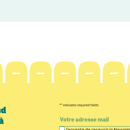
"
*
" indicates required fields
nd
à
J’accepte de recevoir la Newsl