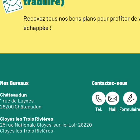
traduire)
Recevez tous nos bons plans pour profiter de 
échappée !
Nos Bureaux
Contactez-nous
Châteaudun
1 rue de Luynes
28200 Châteaudun
Tél.
Mail
Formulair
Cloyes les Trois Rivières
25 rue Nationale Cloyes-sur-le-Loir 28220
Cloyes les Trois Rivières