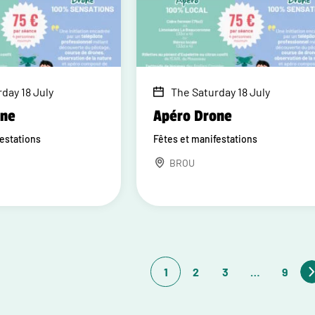
day 18 July
The Saturday 18 July
one
Apéro Drone
festations
Fêtes et manifestations
BROU
1
2
3
…
9