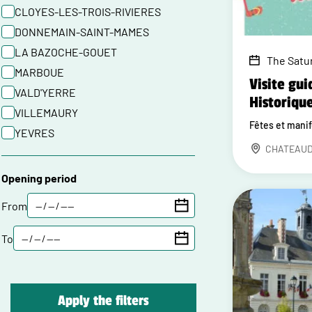
CLOYES-LES-TROIS-RIVIERES
DONNEMAIN-SAINT-MAMES
LA BAZOCHE-GOUET
The Satu
MARBOUE
Visite gui
VALD'YERRE
Historiqu
VILLEMAURY
Fêtes et mani
YEVRES
CHATEAU
Opening period
From
To
Apply the filters