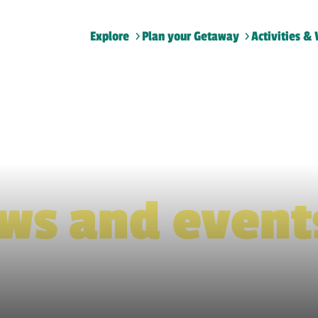
Explore
Plan your Getaway
Activities & 
Home
>
Plan
>
What S On
>
Shows and events
ws and event