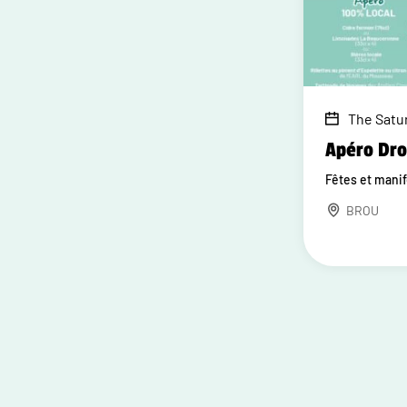
The Satur
Apéro Dr
Fêtes et mani
BROU