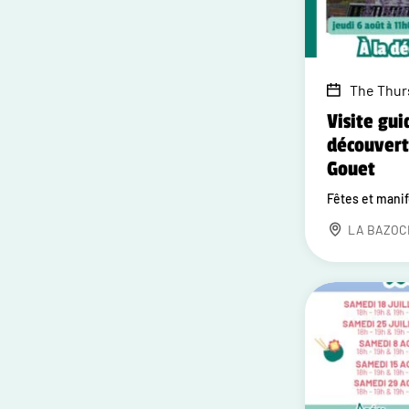
The Thurs
Visite gui
découvert
Gouet
Fêtes et mani
LA BAZOC