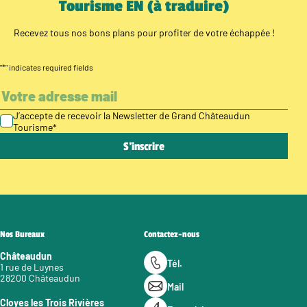
Tourisme EN (à traduire)
Recevez tous nos bons plans pour profiter de votre échappée !
"
*
" indicates required fields
J’accepte de recevoir la Newsletter de Grand Châteaudun
Tourisme
*
Nos Bureaux
Contactez-nous
Châteaudun
Tél.
1 rue de Luynes
28200 Châteaudun
Mail
Cloyes les Trois Rivières