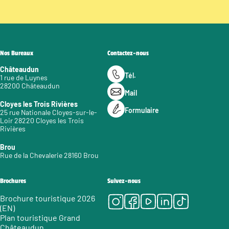
Nos Bureaux
Contactez-nous
Châteaudun
Tél.
1 rue de Luynes
28200 Châteaudun
Mail
Cloyes les Trois Rivières
Formulaire
25 rue Nationale Cloyes-sur-le-
Loir 28220 Cloyes les Trois
Rivières
Brou
Rue de la Chevalerie 28160 Brou
Brochures
Suivez-nous
Instagram
Facebook
Youtube
LinkedIn
Tiktok
Brochure touristique 2026
(EN)
Plan touristique Grand
Châteaudun