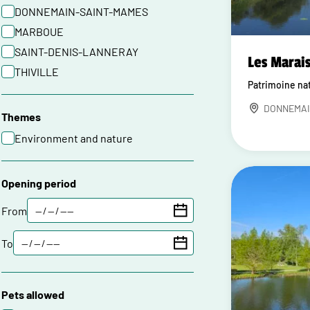
DONNEMAIN-SAINT-MAMES
MARBOUE
SAINT-DENIS-LANNERAY
Les Marai
THIVILLE
Patrimoine na
DONNEMAI
Themes
Environment and nature
Opening period
From
To
Pets allowed