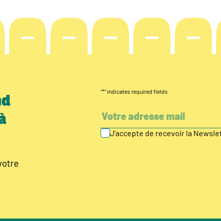
"
*
" indicates required fields
nd
à
J’accepte de recevoir la Newsl
votre