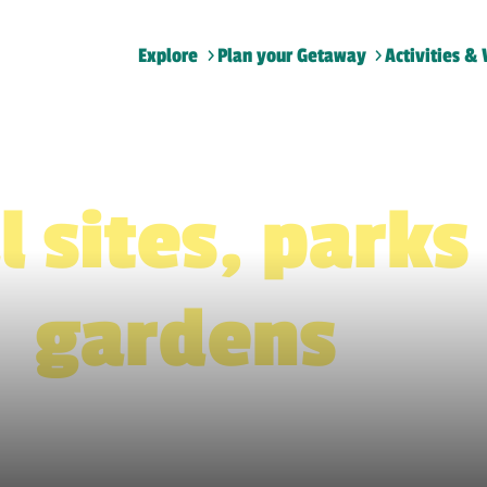
Explore
Plan your Getaway
Activities & 
Home
>
Natural sites, parks and gardens
l sites, parks
gardens