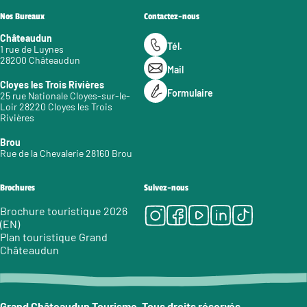
Nos Bureaux
Contactez-nous
Châteaudun
Tél.
1 rue de Luynes
28200 Châteaudun
Mail
Cloyes les Trois Rivières
Formulaire
25 rue Nationale Cloyes-sur-le-
Loir 28220 Cloyes les Trois
Rivières
Brou
Rue de la Chevalerie 28160 Brou
Brochures
Suivez-nous
Instagram
Facebook
Youtube
LinkedIn
Tiktok
Brochure touristique 2026
(EN)
Plan touristique Grand
Châteaudun
Grand Châteaudun Tourisme. Tous droits réservés.