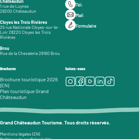
Châteaudun
Tél.
1 rue de Luynes
28200 Châteaudun
Mail
Cloyes les Trois Rivières
Formulaire
25 rue Nationale Cloyes-sur-le-
Loir 28220 Cloyes les Trois
Rivières
Brou
Rue de la Chevalerie 28160 Brou
Brochures
Suivez-nous
Instagram
Facebook
Youtube
LinkedIn
Tiktok
Brochure touristique 2026
(EN)
Plan touristique Grand
Châteaudun
Grand Châteaudun Tourisme. Tous droits réservés.
Mentions légales (EN)