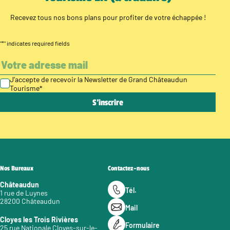
Recevez tous nos bons plans pour profiter de votre échappée !
"
*
" indicates required fields
J’accepte de recevoir la Newsletter de Grand Châteaudun
Tourisme
*
Nos Bureaux
Contactez-nous
Châteaudun
Tél.
1 rue de Luynes
28200 Châteaudun
Mail
Cloyes les Trois Rivières
Formulaire
25 rue Nationale Cloyes-sur-le-