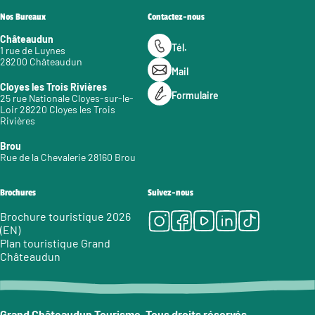
Nos Bureaux
Contactez-nous
Châteaudun
Tél.
1 rue de Luynes
28200 Châteaudun
Mail
Cloyes les Trois Rivières
Formulaire
25 rue Nationale Cloyes-sur-le-
Loir 28220 Cloyes les Trois
Rivières
Brou
Rue de la Chevalerie 28160 Brou
Brochures
Suivez-nous
Instagram
Facebook
Youtube
LinkedIn
Tiktok
Brochure touristique 2026
(EN)
Plan touristique Grand
Châteaudun
Grand Châteaudun Tourisme. Tous droits réservés.