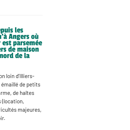
puis les
u’à Angers où
ir est parsemée
ers de maison
nord de la
 loin d’Illiers-
 émaillé de petits
arme, de haltes
 (location,
fficultés majeures,
ir.