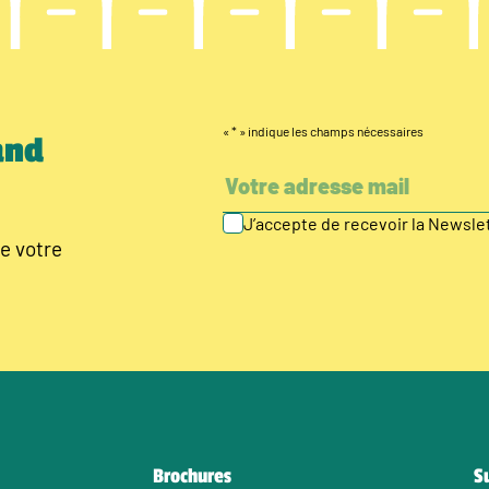
«
*
» indique les champs nécessaires
and
J’accepte de recevoir la Newsl
e votre
Brochures
S