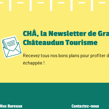
CHÂ, la Newsletter de Gr
Châteaudun Tourisme
Recevez tous nos bons plans pour profiter d
échappée !
Nos Bureaux
Contactez-nous