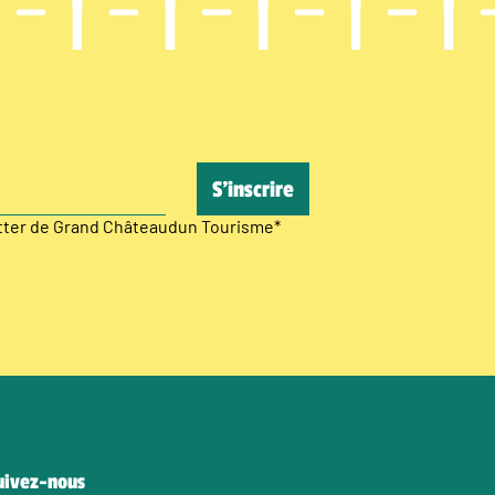
etter de Grand Châteaudun Tourisme
*
uivez-nous