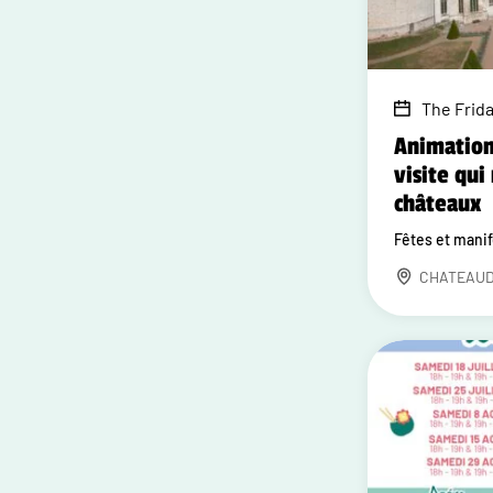
The Frida
Animation
visite qui 
châteaux
Fêtes et mani
CHATEAU