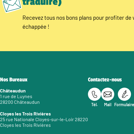
traduire)
Recevez tous nos bons plans pour profiter de 
échappée !
Nos Bureaux
Contactez-nous
Châteaudun
1 rue de Luynes
28200 Châteaudun
Tél.
Mail
Formulair
Cloyes les Trois Rivières
25 rue Nationale Cloyes-sur-le-Loir 28220
Cloyes les Trois Rivières