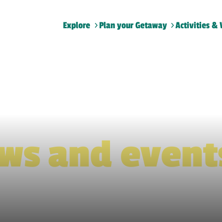
Explore
Plan your Getaway
Activities & 
Home
>
Plan
>
What S On
>
Shows and events
ws and event