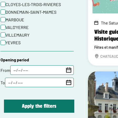
CLOYES-LES-TROIS-RIVIERES
DONNEMAIN-SAINT-MAMES
MARBOUE
The Satu
VALD'YERRE
Visite gui
VILLEMAURY
Historiqu
YEVRES
Fêtes et mani
CHATEAU
Opening period
From
To
Apply the filters