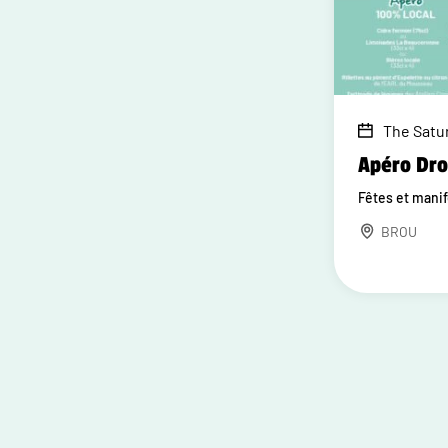
The Satur
Apéro Dr
Fêtes et mani
BROU