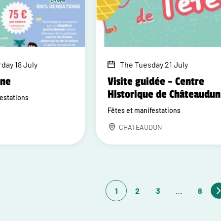
day 18 July
The Tuesday 21 July
one
Visite guidée – Centre
Historique de Châteaudun
festations
Fêtes et manifestations
CHATEAUDUN
1
2
3
…
8