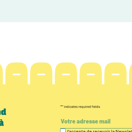
"
*
" indicates required fields
nd
à
J’accepte de recevoir la Newsl