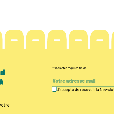
"
*
" indicates required fields
nd
à
J’accepte de recevoir la Newsl
votre