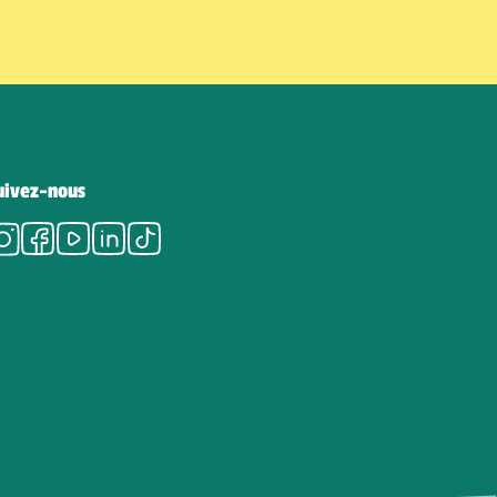
uivez-nous
Instagram
Facebook
Youtube
LinkedIn
Tiktok