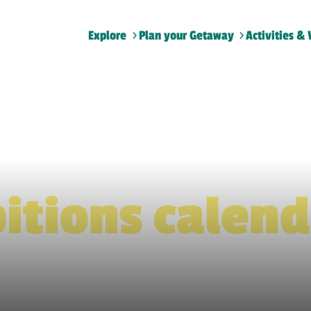
Explore
Plan your Getaway
Activities & 
Home
>
Exhibitions calendar
itions calen