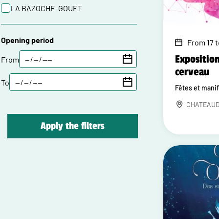
LA BAZOCHE-GOUET
Opening period
From 17 t
Exposition
From
cerveau
To
Fêtes et mani
CHATEAU
Apply the filters