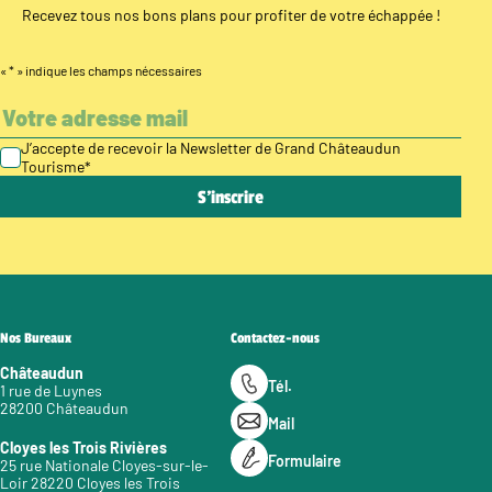
Recevez tous nos bons plans pour profiter de votre échappée !
«
*
» indique les champs nécessaires
J’accepte de recevoir la Newsletter de Grand Châteaudun
Tourisme
*
Nos Bureaux
Contactez-nous
Châteaudun
Tél.
1 rue de Luynes
28200 Châteaudun
Mail
Cloyes les Trois Rivières
Formulaire
25 rue Nationale Cloyes-sur-le-
Loir 28220 Cloyes les Trois