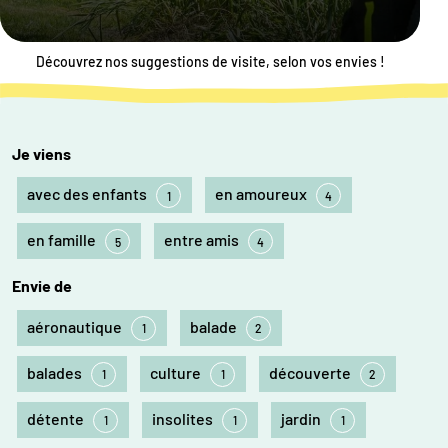
Découvrez nos suggestions de visite, selon vos envies !
Je viens
avec des enfants
en amoureux
1
4
en famille
entre amis
5
4
Envie de
aéronautique
balade
1
2
balades
culture
découverte
1
1
2
détente
insolites
jardin
1
1
1