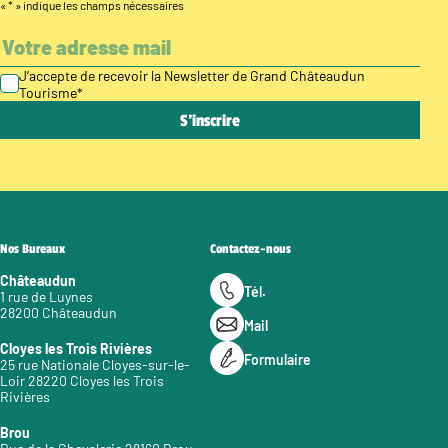
«
*
» indique les champs nécessaires
J’accepte de recevoir la Newsletter de Grand Châteaudun
Tourisme
*
Nos Bureaux
Contactez-nous
Châteaudun
Tél.
1 rue de Luynes
28200 Châteaudun
Mail
Cloyes les Trois Rivières
Formulaire
25 rue Nationale Cloyes-sur-le-
Loir 28220 Cloyes les Trois
Rivières
Brou