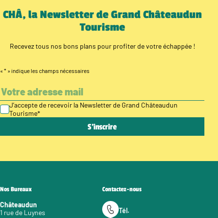
CHÂ, la Newsletter de Grand Châteaudun
Tourisme
Recevez tous nos bons plans pour profiter de votre échappée !
«
*
» indique les champs nécessaires
J’accepte de recevoir la Newsletter de Grand Châteaudun
Tourisme
*
Nos Bureaux
Contactez-nous
Châteaudun
Tél.
1 rue de Luynes